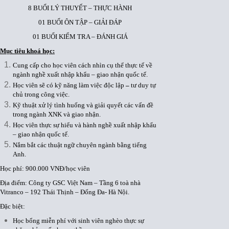
8 BUỔI LÝ THUYẾT – THỰC HÀNH
01 BUỔI ÔN TẬP – GIẢI ĐÁP
01 BUỔI KIỂM TRA – ĐÁNH GIÁ
Mục tiêu khoá học:
Cung cấp cho học viên cách nhìn cụ thể thực tế về
ngành nghề xuất nhập khẩu – giao nhận quốc tế.
Học viên sẽ có kỹ năng làm việc độc lập
–
tư duy tự
chủ trong công việc.
Kỹ thuật xử lý tình huống và giải quyết các vấn đề
trong ngành XNK và giao nhận.
Học viên thực sự hiểu và hành nghề xuất nhập khẩu
– giao nhận quốc tế.
Nắm bắt các thuật ngữ chuyên ngành bằng tiếng
Anh.
Học phí: 900.000 VNĐ/học viên
Địa điểm: Công ty GSC Việt Nam – Tầng 6 toà nhà
Vitranco – 192 Thái Thịnh – Đống Đa- Hà Nội.
Đặc biệt:
Học bổng miễn phí với sinh viên nghèo thực sự