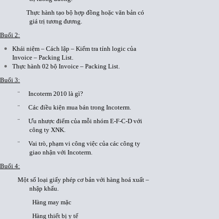
Thực hành tạo bộ hợp đồng hoặc văn bản có
giá trị tương đương.
Buổi 2:
Khái niệm – Cách lập – Kiểm tra tính logic của
Invoice – Packing List.
Thực hành 02 bộ Invoice – Packing List.
Buổi 3:
¨ Incoterm 2010 là gì?
¨ Các điều kiện mua bán trong Incoterm.
¨ Ưu nhược điểm của mỗi nhóm E-F-C-D với
công ty XNK.
¨ Vai trò, phạm vi công việc của các công ty
giao nhận với Incoterm.
Buổi 4:
Một số loại giấy phép cơ bản với hàng hoá xuất –
nhập khẩu.
Hàng may mặc
Hàng thiết bị y tế