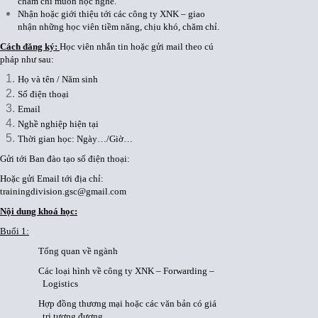
chăm chỉ muốn học nghề.
Nhận hoặc giới thiệu tới các công ty XNK – giao
nhận những học viên tiềm năng, chịu khó, chăm chỉ.
Cách đăng ký:
Học viên nhắn tin hoặc gửi mail theo cú
pháp như sau:
Họ và tên / Năm sinh
Số điện thoại
Email
Nghề nghiệp hiện tại
Thời gian học: Ngày…/Giờ…
Gửi tới Ban đào tạo số điện thoại:
Hoặc gửi Email tới địa chỉ:
trainingdivision.gsc@gmail.com
Nội dung khoá học:
Buổi 1:
Tổng quan về ngành
Các loại hình về công ty XNK – Forwarding –
Logistics
Hợp đồng thương mại hoặc các văn bản có giá
trị tương đương.