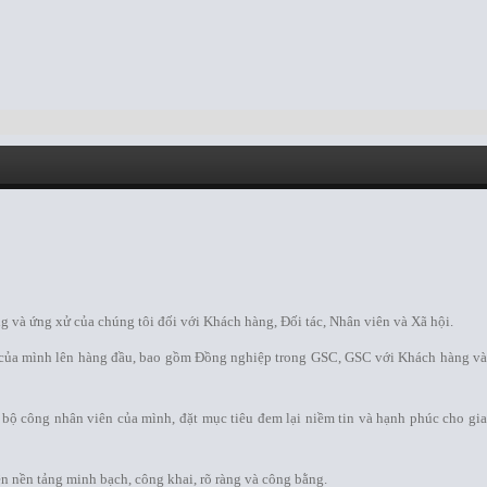
ng và ứng xử của chúng tôi đối với Khách hàng, Đối tác, Nhân viên và Xã hội.
i của mình lên hàng đầu, bao gồm Đồng nghiệp trong GSC, GSC với Khách hàng và
bộ công nhân viên của mình, đặt mục tiêu đem lại niềm tin và hạnh phúc cho gia
n nền tảng minh bạch, công khai, rõ ràng và công bằng.