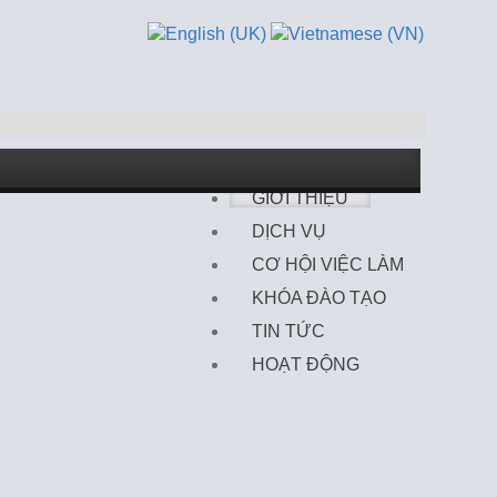
TRANG CHỦ
GIỚI THIỆU
DỊCH VỤ
CƠ HỘI VIỆC LÀM
KHÓA ĐÀO TẠO
TIN TỨC
HOẠT ĐỘNG