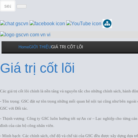
Home
GIỚI THIỆU
GIÁ TRỊ CỐT LÕI
Giá trị cốt lõi
Các giá trị cốt lõi chính là nền tảng và nguyên tắc cho những chính sách, hành độ
- Tôn trọng: GSC đặt sự tôn trọng những mối quan hệ nội tại cũng như bên ngoà
GSC với Đối tác.
- Thịnh vượng: Công ty GSC luôn hướng tới sự An cư – Lạc nghiệp cho từng cán 
đình của cán bộ công nhân viên.
- Minh bạch: Các chính sách, chế độ và chế tài của GSC đều được xây dựng dựa trê